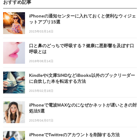
おすすめ記事
iPhoneの通知センターに入れておくと便利なウィジェ
ットアプリ15選
2015年03月14日
口と鼻のどっちで呼吸する？健康に悪影響を及ぼす口
呼吸とは
2018年08月14日
Kindleやi文庫S/HDなどiBooks以外のブックリーダー
に自炊した本を転送する方法
2015年02月18日
iPhoneで電波MAXなのになぜかネットが遅いときの対
処法5選
2015年04月07日
iPhoneでTwittreのアカウントを削除する方法