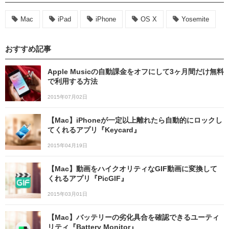
Mac
iPad
iPhone
OS X
Yosemite
おすすめ記事
Apple Musicの自動課金をオフにして3ヶ月間だけ無料
で利用する方法
2015年07月02日
【Mac】iPhoneが一定以上離れたら自動的にロックし
てくれるアプリ『Keycard』
2015年04月19日
【Mac】動画をハイクオリティなGIF動画に変換して
くれるアプリ『PicGIF』
2015年03月01日
【Mac】バッテリーの劣化具合を確認できるユーティ
リティ『Battery Monitor』