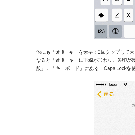
他にも「shift」キーを素早く2回タップし
なると「shift」キーに下線が加わり、矢印
般」＞「キーボード」にある「Caps Loc