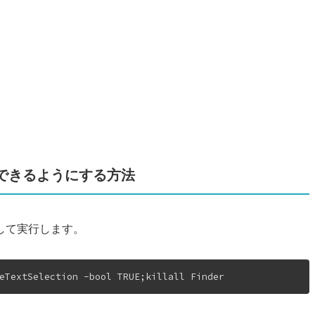
できるようにする方法
して実行します。
eTextSelection -bool TRUE;killall Finder