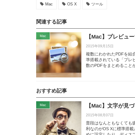
Mac
OS X
ツール
関連する記事
【Mac】プレビュ
Mac
2015年09月15日
複数にわかれたPDFを結
準搭載されている「プレ
数のPDFをまとめること
おすすめ記事
【Mac】文字が見
Mac
2015年08月07日
普段はなんともなくても
利なのがOS Xに標準搭
めに設定したり、ディス