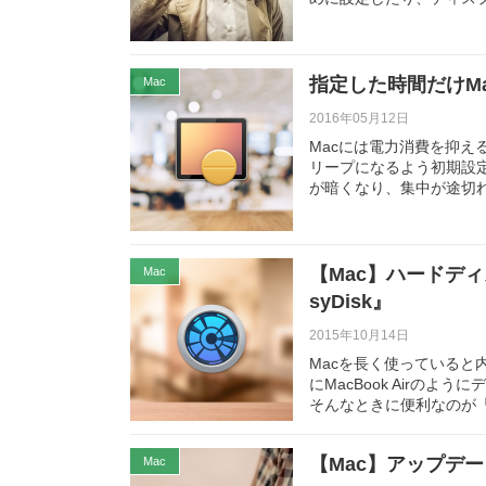
指定した時間だけMa
Mac
2016年05月12日
Macには電力消費を抑
リープになるよう初期設
が暗くなり、集中が途切
【Mac】ハードデ
Mac
syDisk』
2015年10月14日
Macを長く使っている
にMacBook Airの
そんなときに便利なのが「D
【Mac】アップデ
Mac