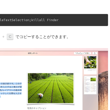
。
leTextSelection;killall Finder
C
+
でコピーすることができます。