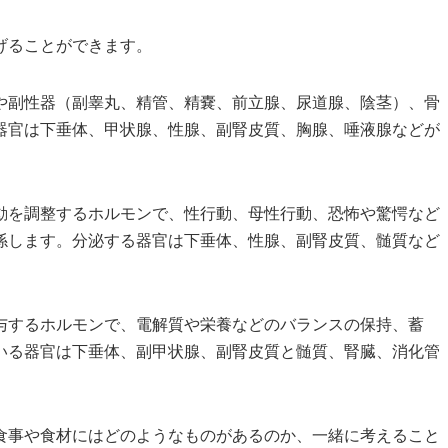
げることができます。
や副性器（副睾丸、精管、精嚢、前立腺、尿道腺、陰茎）、骨
器官は下垂体、甲状腺、性腺、副腎皮質、胸腺、唾液腺などが
動を調整するホルモンで、性行動、母性行動、恐怖や驚愕など
係します。分泌する器官は下垂体、性腺、副腎皮質、髄質など
与するホルモンで、電解質や栄養などのバランスの保持、蓄
いる器官は下垂体、副甲状腺、副腎皮質と髄質、腎臓、消化管
食事や食材にはどのようなものがあるのか、一緒に考えること