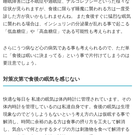
睡眠障害には不眠症や過眠症、ナルコレプシーといった様々な
症状が見られますが、食後に限らず睡魔に襲われる方は一度受
診した方が良いかもしれませんね。 また食後すぐに猛烈な眠気
に襲われる場合は、インシュリンの分泌量が乱れる事で起こる
「低血糖症」や「高血糖症」である可能性も考えられます。
さらにうつ病など心の病気である事も考えられるので、ただ単
に「食後は眠いに決まってる」という事で片付けてしまうのは
要注意でしょう。
対策次第で食後の眠気を感じない
快適な毎日を 私達の眠気は体内時計に管理されています。その
体内時計を管理しているのは私達自身です。食後の眠気は生理
現象なのでどうしようもないという考え方の人は仮眠する事で
解消し、時間に余裕のある方は食事の摂り方を工夫して解消
し、気合いで何とかするタイプの方は刺激物を食べて解消する