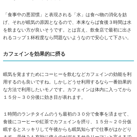
「食事中の悪習慣」と表現される「水」は食べ物の消化を妨
げ、それが眠気の原因となるので、本来ならば食後３時間は水
を飲まない方が良いそうです。とは言え、飲食店で最初に出さ
れるコップ１杯程度なら問題ないようなので安心して下さい。
カフェインを効果的に摂る
眠気を覚ますためにコーヒーを飲むなどカフェインの効能を利
用するのも良いですね。しかしどうせ利用するなら一番効果的
な方法で利用したいモノです。カフェインは体内に入ってから
１５分～３０分後に効き目が表れます。
１時間のランチタイムのうち最初の３０分で食事を済ませて、
食後にコーヒーや紅茶でカフェインを摂り、１５分～２０分仮
眠するとスッキリして午後からも眠気知らずで仕事がはかどり
ます。昼休みも有効に使うのがデキるサラリーマンと言えるで