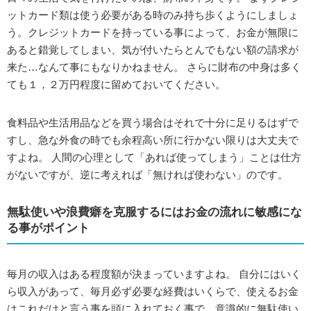
ットカード類は使う必要がある時のみ持ち歩くようにしましょ
う。クレジットカードを持っている事によって、お金が無限に
あると錯覚してしまい、気が付いたらとんでもない額の請求が
来た…なんて事にもなりかねません。 さらに財布の中身は多く
ても１，２万円程度に留めておいてください。
食料品や生活用品などを買う場合はそれで十分に足りるはずで
すし、急な外食の時でも余程高い所に行かない限りは大丈夫で
すよね。 人間の心理として「あれば使ってしまう」ことは仕方
がないですが、逆に考えれば「無ければ使わない」のです。
無駄使いや浪費癖を克服するにはお金の流れに敏感にな
る事がポイント
毎月の収入はある程度額が決まっていますよね。 自分にはいく
ら収入があって、毎月必ず必要な経費はいくらで、使えるお金
はこれだけと言う事を頭に入れておく事で、意識的に無駄使い