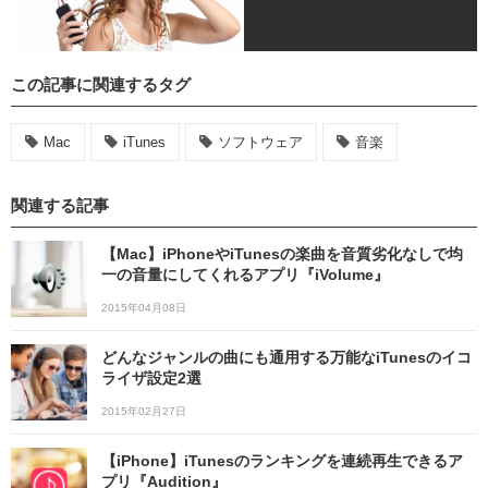
この記事に関連するタグ
Mac
iTunes
ソフトウェア
音楽
関連する記事
【Mac】iPhoneやiTunesの楽曲を音質劣化なしで均
一の音量にしてくれるアプリ『iVolume』
2015年04月08日
どんなジャンルの曲にも通用する万能なiTunesのイコ
ライザ設定2選
2015年02月27日
【iPhone】iTunesのランキングを連続再生できるア
プリ『Audition』