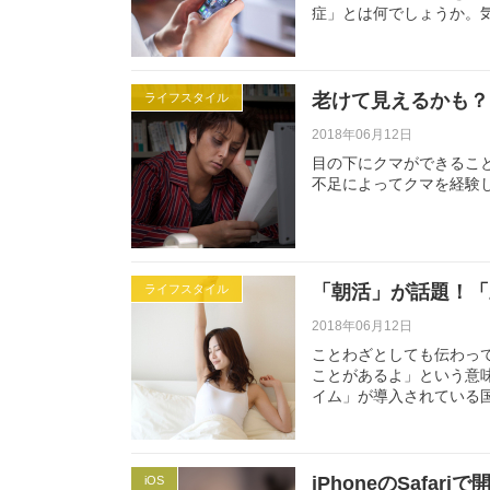
症」とは何でしょうか。
老けて見えるかも？
ライフスタイル
2018年06月12日
目の下にクマができるこ
不足によってクマを経験
「朝活」が話題！「
ライフスタイル
2018年06月12日
ことわざとしても伝わっ
ことがあるよ」という意
イム」が導入されている
iPhoneのSafa
iOS