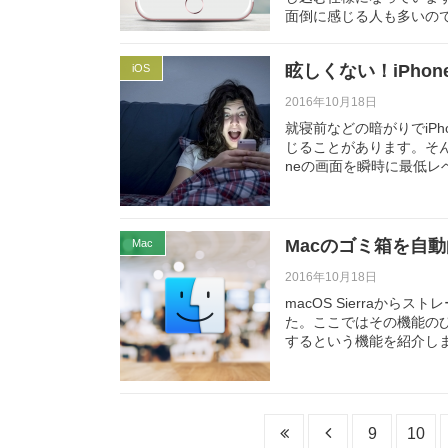
面倒に感じる人も多いの
眩しくない！iPh
iOS
2016年10月18日
就寝前などの暗がりでiP
じることがあります。そん
neの画面を瞬時に最低レ
Macのゴミ箱を自
Mac
2016年10月18日
macOS Sierraからス
た。ここではその機能の
するという機能を紹介し
9
10