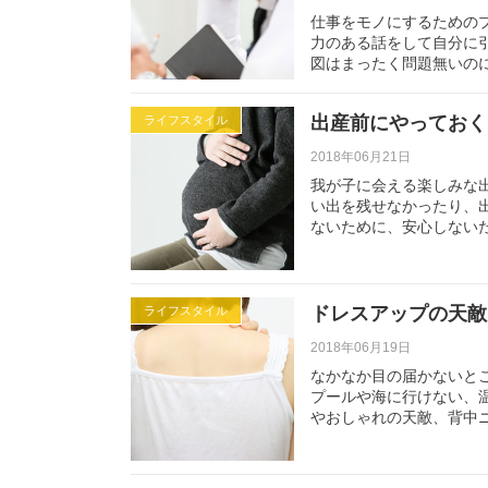
仕事をモノにするための
力のある話をして自分に
図はまったく問題無いの
出産前にやっておく
ライフスタイル
2018年06月21日
我が子に会える楽しみな
い出を残せなかったり、
ないために、安心しない
ドレスアップの天敵
ライフスタイル
2018年06月19日
なかなか目の届かないと
プールや海に行けない、
やおしゃれの天敵、背中