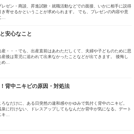
プレゼン・商談、昇進試験・就職活動などでの面接、いかに相手に説得
引き寄せるかということが求められます。 でも、プレゼンの内容や意
に…
と安心なこと
出産・・・でも、出産直前はあわただしくて、夫婦や子どものために思
出産後は育児に追われて出来なかったことなどが出てきます。 後悔し
ため…
！背中ニキビの原因・対処法
ころなだけに、ある日突然の違和感やかゆみで気付く背中のニキビ。
温泉に行けない、ドレスアップしてもなんだか背中が気になる。デート
ニキ…