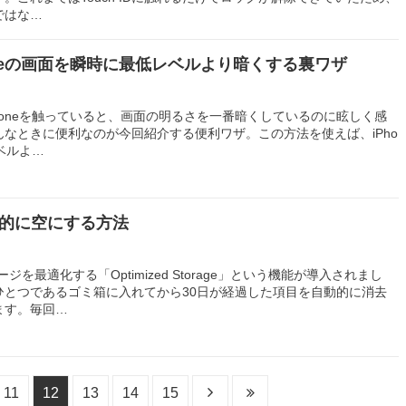
ではな…
oneの画面を瞬時に最低レベルより暗くする裏ワザ
honeを触っていると、画面の明るさを一番暗くしているのに眩しく感
なときに便利なのが今回紹介する便利ワザ。この方法を使えば、iPho
ベルよ…
動的に空にする方法
トレージを最適化する「Optimized Storage」という機能が導入されまし
ひとつであるゴミ箱に入れてから30日が経過した項目を自動的に消去
ます。毎回…
11
12
13
14
15