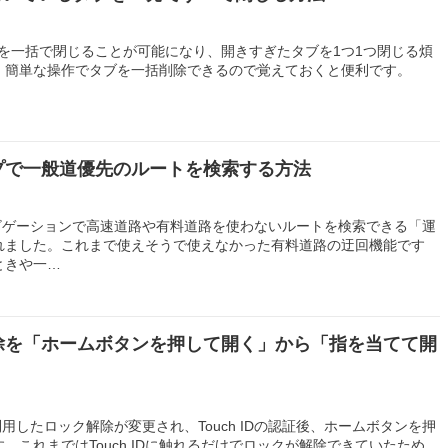
iのタブを一括で閉じることが可能になり、開きすぎたタブを1つ1つ閉じる煩
。簡単な操作でタブを一括削除できるので覚えておくと便利です。
マップで一般道優先のルートを検索する方法
ナビゲーションで高速道路や有料道路を使わないルートを検索できる「運
れました。これまで使えそうで使えなかった有料道路の迂回機能です
ときや一…
ク解除を「ホームボタンを押して開く」から「指を当てて開
IDを利用したロック解除が変更され、Touch IDの認証後、ホームボタンを押
。これまではTouch IDに触れるだけでロックが解除できていたため、