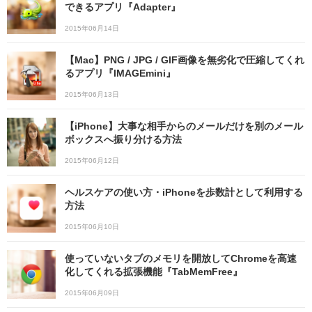
できるアプリ『Adapter』
2015年06月14日
【Mac】PNG / JPG / GIF画像を無劣化で圧縮してくれ
るアプリ『IMAGEmini』
2015年06月13日
【iPhone】大事な相手からのメールだけを別のメール
ボックスへ振り分ける方法
2015年06月12日
ヘルスケアの使い方・iPhoneを歩数計として利用する
方法
2015年06月10日
使っていないタブのメモリを開放してChromeを高速
化してくれる拡張機能『TabMemFree』
2015年06月09日