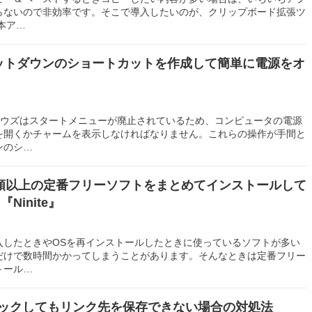
らないので非効率です。そこで導入したいのが、クリップボード拡張ツ
。本ア…
シャットダウンのショートカットを作成して簡単に電源をオ
インドウズはスタートメニューが廃止されているため、コンピュータの電源
を開くかチャームを表示しなければなりません。これらの操作が手間と
ンのシ…
5種類以上の定番フリーソフトをまとめてインストールして
Ninite』
入したときやOSを再インストールしたときに使っているソフトが多い
だけで数時間かかってしまうことがあります。そんなときは定番フリー
トール…
 + クリックしてもリンク先を保存できない場合の対処法