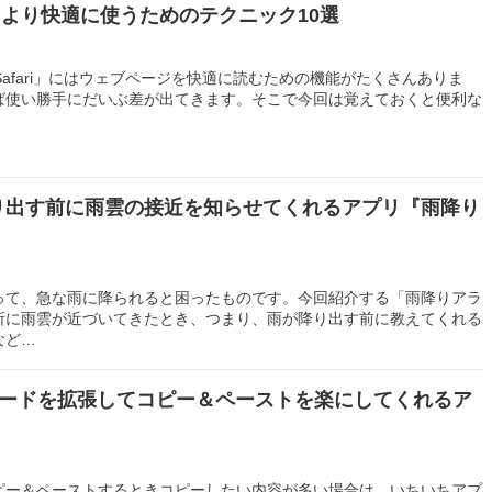
ariをより快適に使うためのテクニック10選
「Safari」にはウェブページを快適に読むための機能がたくさんありま
ば使い勝手にだいぶ差が出てきます。そこで今回は覚えておくと便利な
が降り出す前に雨雲の接近を知らせてくれるアプリ『雨降り
って、急な雨に降られると困ったものです。今回紹介する「雨降りアラ
所に雨雲が近づいてきたとき、つまり、雨が降り出す前に教えてくれる
など…
ボードを拡張してコピー＆ペーストを楽にしてくれるア
ピー＆ペーストするときコピーしたい内容が多い場合は、いちいちアプ