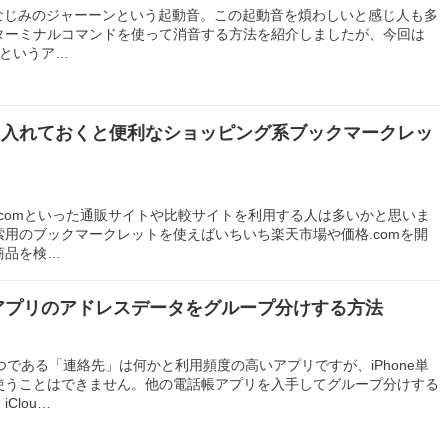
おなじみのジャーーンという起動音。この起動音を煩わしいと感じ人も多
ターミナルコマンドを使って消音する方法を紹介しましたが、今回は
OS」というア…
fariに入れておくと便利なショッピング系ブックマークレッ
価格.comといった通販サイトや比較サイトを利用する人は多いかと思いま
用のブックマークレットを使えばいちいち楽天市場や価格.comを開
商品を検…
絡先アプリのアドレスデータをグループ分けする方法
一つである「連絡先」は何かと利用頻度の高いアプリですが、iPhone単
使うことはできません。他の電話帳アプリを入手してグループ分けする
Clou…