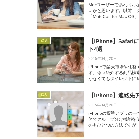
Macユーザーであれば
いかと思います。以前、
「MuteCon for Mac 
【iPhone】Sa
iOS
ト4選
2015年04月20日
iPhoneで楽天市場や
す。今回紹介する商品検索
かなくてもダイレクトに
【iPhone】連
iOS
2015年04月20日
iPhoneの標準アプリの
体でグループ分け機能を
のもひとつの方法ですが、i