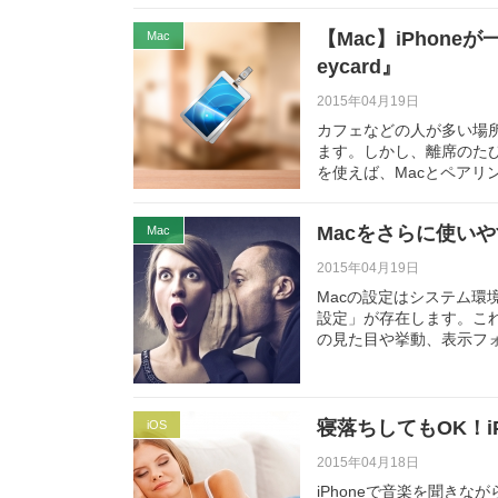
【Mac】iPhon
Mac
eycard』
2015年04月19日
カフェなどの人が多い場
ます。しかし、離席のたび
を使えば、Macとペアリ
Macをさらに使い
Mac
2015年04月19日
Macの設定はシステム
設定」が存在します。これを変
の見た目や挙動、表示フ
寝落ちしてもOK！i
iOS
2015年04月18日
iPhoneで音楽を聞き