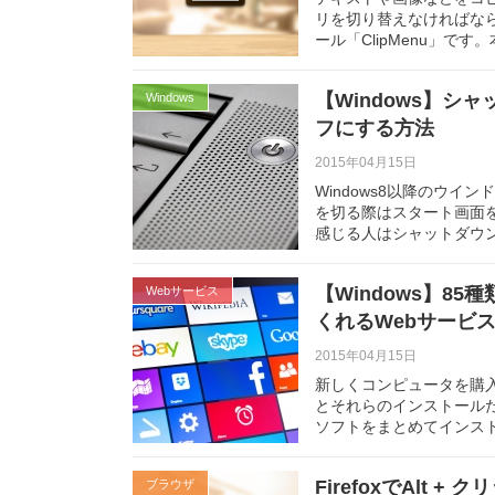
リを切り替えなければな
ール「ClipMenu」です
【Windows】
Windows
フにする方法
2015年04月15日
Windows8以降のウ
を切る際はスタート画面
感じる人はシャットダウ
【Windows】8
Webサービス
くれるWebサービス『
2015年04月15日
新しくコンピュータを購
とそれらのインストール
ソフトをまとめてインス
FirefoxでAlt
ブラウザ