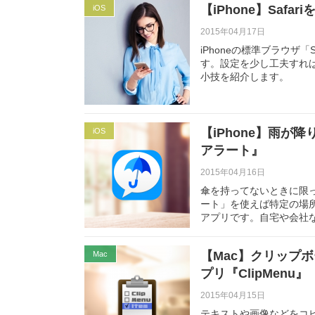
【iPhone】Saf
iOS
2015年04月17日
iPhoneの標準ブラウザ
す。設定を少し工夫すれ
小技を紹介します。
【iPhone】雨
iOS
アラート』
2015年04月16日
傘を持ってないときに限
ート」を使えば特定の場
アプリです。自宅や会社
【Mac】クリップ
Mac
プリ『ClipMenu』
2015年04月15日
テキストや画像などをコ