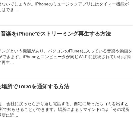
ないでしょうか。iPhoneのミュージックアプリにはタイマー機能が
とはでき…
いる音楽をiPhoneでストリーミング再生する方法
アリングという機能があり、パソコンのiTunesに入っている音楽や動画を
とができます。iPhoneとコンピュータが同じWi-Fiに接続されていれば簡
グ再生…
した場所でToDoを通知する方法
ーでは、会社に戻ったら折り返し電話する、自宅に帰ったらゴミを出すと
場所で知らせることができます。場所によるリマインドには「その場所
場所に近…