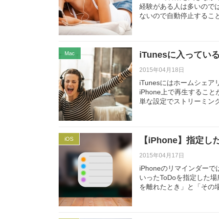
経験がある人は多いのでは
ないので自動停止するこ
iTunesに入って
Mac
2015年04月18日
iTunesにはホームシェ
iPhone上で再生するこ
単な設定でストリーミン
【iPhone】指定
iOS
2015年04月17日
iPhoneのリマインダ
いったToDoを指定した
を離れたとき」と「その