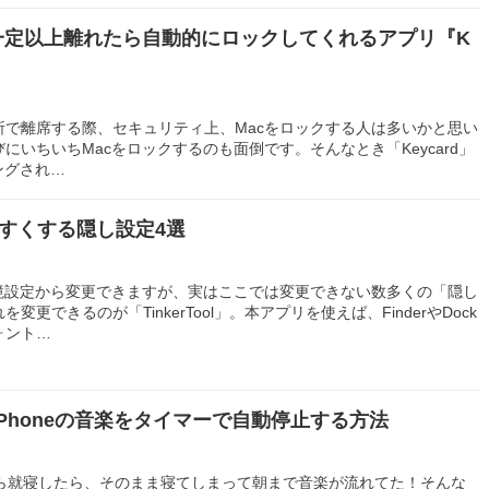
eが一定以上離れたら自動的にロックしてくれるアプリ『K
所で離席する際、セキュリティ上、Macをロックする人は多いかと思い
にいちいちMacをロックするのも面倒です。そんなとき「Keycard」
ングされ…
やすくする隠し設定4選
環境設定から変更できますが、実はここでは変更できない数多くの「隠し
更できるのが「TinkerTool」。本アプリを使えば、FinderやDock
ォント…
Phoneの音楽をタイマーで自動停止する方法
ながら就寝したら、そのまま寝てしまって朝まで音楽が流れてた！そんな