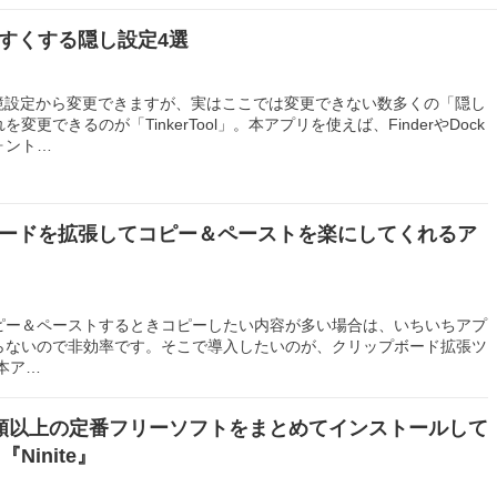
やすくする隠し設定4選
環境設定から変更できますが、実はここでは変更できない数多くの「隠し
更できるのが「TinkerTool」。本アプリを使えば、FinderやDock
ォント…
ボードを拡張してコピー＆ペーストを楽にしてくれるア
ピー＆ペーストするときコピーしたい内容が多い場合は、いちいちアプ
らないので非効率です。そこで導入したいのが、クリップボード拡張ツ
。本ア…
5種類以上の定番フリーソフトをまとめてインストールして
Ninite』