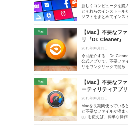
新しくコンピュータを購
とそれらのインストール
ソフトをまとめてインス
【Mac】不要なフ
Mac
リ『Dr. Cleaner』
2015年04月13日
今回紹介する「Dr. Cl
公式アプリで、不要ファ
リをワンクリックで開放
【Mac】不要なフ
Mac
ーティリティアプリ『D
2015年04月12日
Macを長期間使ってい
ど不要なファイルが溜まっ
g」を使えば、簡単な操作