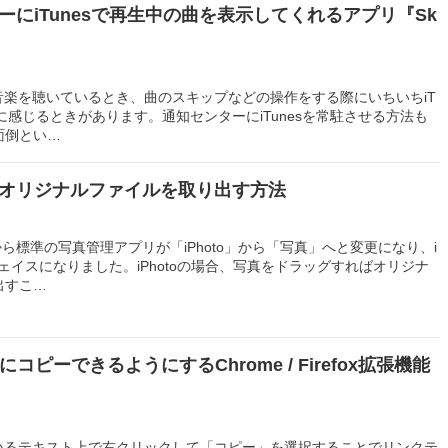
ーにiTunesで再生中の曲を表示してくれるアプリ『Sk
sで音楽を聴いているとき、曲のスキップなどの操作をする際にいちいちiT
間に感じるときがあります。通知センターにiTunesを常駐させる方法も
面倒とい…
らオリジナルファイルを取り出す方法
0.10.3 から標準の写真管理アプリが「iPhoto」から「写真」へと変更になり、i
ェイスになりました。iPhotoの場合、写真をドラッグすればオリジナ
出すこ…
ピーできるようにするChrome / Firefox拡張機能
』
ているテキスト上で右クリックして「コピー」を選択することでリンクテ