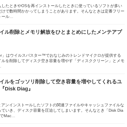
入したときやOSを再インストールしたときに使っているソフトが多い
だけで数時間かかってしまうことがあります。そんなときは定番フリー
トール…
ァイル削除とメモリ解放をひとまとめにしたメンテアプ
eaner」はウイルスバスター™でおなじみのトレンドマイクロが提供する
イルを削除してディスク空き容量を増やす「ディスククリーン」とメモ
…
ァイルをゴッソリ削除して空き容量を増やしてくれるユ
isk Diag』
るとアンインストールしたソフトの関連ファイルやキャッシュファイルな
ていき、ディスク容量を圧迫してしまいます。そんなとき「Disk Dia
でMac…