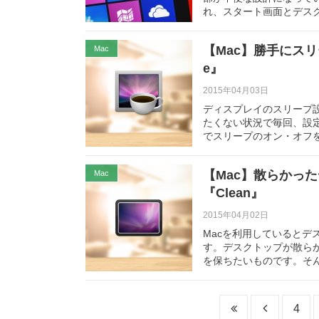
れ、スタート画面とデス
【Mac】勝手にスリ
Mac
e』
2015年04月03日
ディスプレイのスリープ
たくない状況で毎回、設定
でスリープのオン・オフ
【Mac】散らかっ
Mac
『Clean』
2015年04月02日
Macを利用していると
す。デスクトップが散ら
を保ちたいものです。そ
4