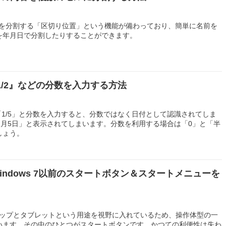
字列を分割する「区切り位置」という機能が備わっており、簡単に名前を
を年月日で分割したりすることができます。
『1/2』などの分数を入力する方法
」や「1/5」と分数を入力すると、分数ではなく日付として認識されてしま
1月5日」と表示されてしまいます。分数を利用する場合は「0」と「半
しょう。
1】Windows 7以前のスタートボタン＆スタートメニューを
デスクトップとタブレットという用途を視野に入れているため、操作体型の一
います。その中のひとつがスタートボタンです。かつての利便性は失わ