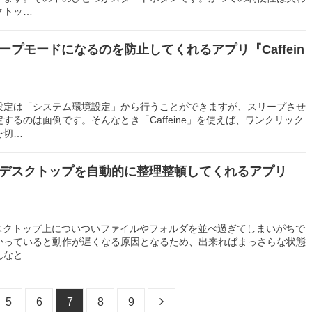
クトッ…
ープモードになるのを防止してくれるアプリ『Caffein
設定は「システム環境設定」から行うことができますが、スリープさせ
するのは面倒です。そんなとき「Caffeine」を使えば、ワンクリック
を切…
たデスクトップを自動的に整理整頓してくれるアプリ
デスクトップ上についついファイルやフォルダを並べ過ぎてしまいがちで
かっていると動作が遅くなる原因となるため、出来ればまっさらな状態
んなと…
5
6
7
8
9