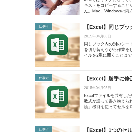
キストをコピーすることが
ん。Mac、Windowsの
【Excel】同じ
仕事術
2015年04月08日
同じブック内の別のシー
を切り替えながら作業を
イルを2重に開くことは
【Excel】勝手
仕事術
2015年04月05日
Excelファイルを共有
数式が誤って書き換えら
護」機能を使ってセルを
【Excel】1つの
仕事術