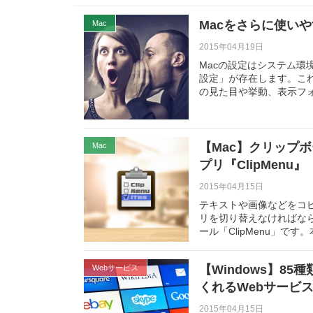
Macをさらに使い
Mac
2015年04月19日
Macの設定はシステム
設定」が存在します。これを変
の見た目や挙動、表示フ
【Mac】クリップ
Mac
プリ『ClipMenu』
2015年04月15日
テキストや画像などをコ
リを切り替えなければな
ール「ClipMenu」です
【Windows】8
Webサービス
くれるWebサービス『
2015年04月15日