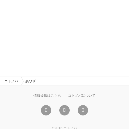
コトノバ
裏ワザ
情報提供はこちら
コトノバについて
c 2016 コトノバ