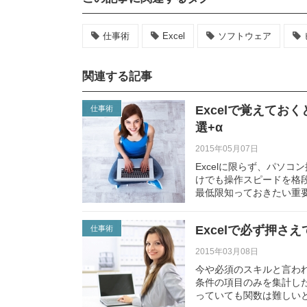
仕事術
Excel
ソフトウェア
関連する記事
Excelで覚えて
仕事術
選+α
2015年05月07日
Excelに限らず、パソ
けでも操作スピードを格段
最低限知っておきたい重
Excelで必ず押さ
仕事術
2015年03月08日
今や必須のスキルと言われ
条件の項目のみを集計し
っていても関数は難しい