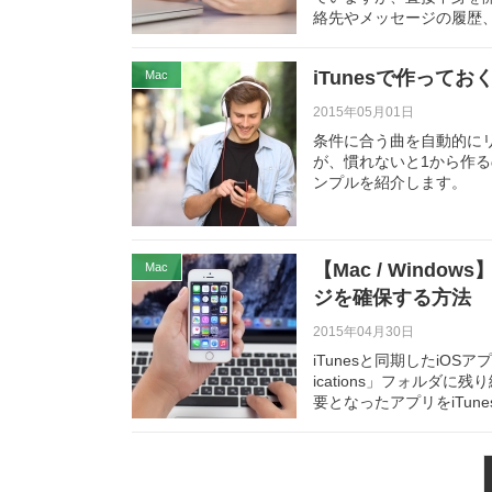
絡先やメッセージの履歴
iTunesで作って
Mac
2015年05月01日
条件に合う曲を自動的に
が、慣れないと1から作
ンプルを紹介します。
【Mac / Wind
Mac
ジを確保する方法
2015年04月30日
iTunesと同期したiOSア
ications」フォルダ
要となったアプリをiTune