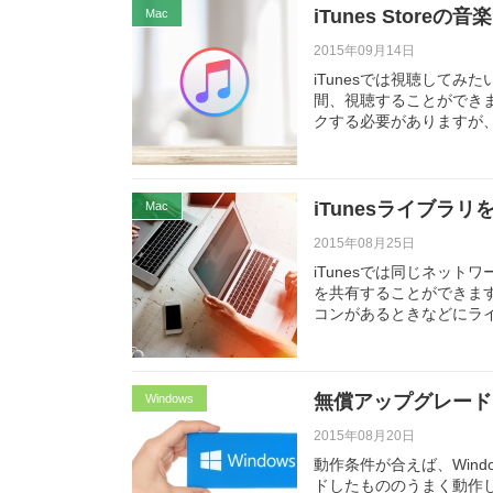
iTunes Stor
Mac
2015年09月14日
iTunesでは視聴して
間、視聴することができ
クする必要がありますが
iTunesライブ
Mac
2015年08月25日
iTunesでは同じネッ
を共有することができま
コンがあるときなどにラ
無償アップグレードし
Windows
2015年08月20日
動作条件が合えば、Windo
ドしたもののうまく動作