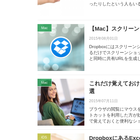
ったりしたという人もい
【Mac】スクリーン
Mac
2015年08月01日
Dropboxにはスクリ
るだけでスクリーンショッ
と同時に共有URLを生成
これだけ覚えておけ
Mac
選
2015年07月11日
ブラウザの閲覧にマウス
トカットを利用した方が効率
で覚えておくと便利なシ
Dropboxにある
iOS