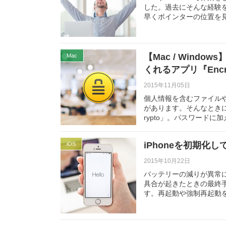
した。過去にそんな経験
早くポインターの位置を
【Mac / Win
Mac
くれるアプリ『Encr
2015年11月05日
個人情報を含むファイル
があります。そんなときに役
rypto」。パスワードに
iPhoneを初期化
iOS
2015年10月22日
バッテリーの減りが異常に
具合が起きたときの最終手
す。再起動や強制再起動