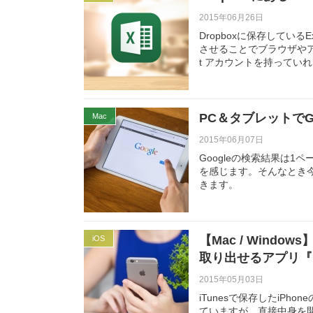
2015年06月26日
Dropboxに保存しているE
させることでブラウザやア
t アカウントを持ってい
PC＆タブレットでG
Mac
2015年06月07日
Googleの検索結果は
を感じます。そんなとき
きます。
【Mac / Wind
iOS
取り出せるアプリ『iBa
2015年05月03日
iTunesで保存したiP
ていますが、直接中身を開く