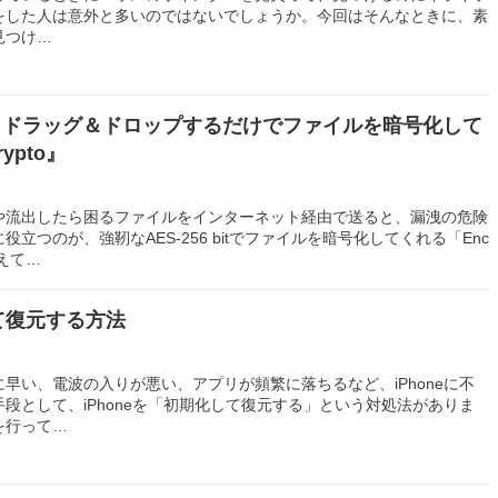
をした人は意外と多いのではないでしょうか。今回はそんなときに、素
見つけ…
dows】ドラッグ＆ドロップするだけでファイルを暗号化して
ypto』
や流出したら困るファイルをインターネット経由で送ると、漏洩の危険
立つのが、強靭なAES-256 bitでファイルを暗号化してくれる「Enc
加えて…
して復元する方法
早い、電波の入りが悪い、アプリが頻繁に落ちるなど、iPhoneに不
段として、iPhoneを「初期化して復元する」という対処法がありま
を行って…