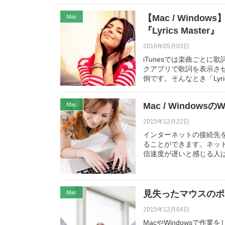
【Mac / Wind
Mac
『Lyrics Master』
2016年05月03日
iTunesでは楽曲ごとに
クアプリで歌詞を表示さ
倒です。そんなとき「Lyric
Mac / Window
Mac
2015年12月22日
インターネットの接続先を
ることができます。ネット
信速度が遅いと感じる人
見失ったマウスのポ
Mac
2015年12月04日
MacやWindowsで