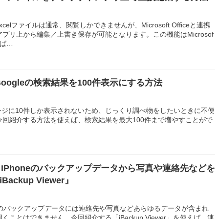
xcelファイルは通常、閲覧しかできませんが、Microsoft Officeと連携
プリ上から編集／上書き保存が可能となります。この機能はMicrosof
れば…
oogleの検索結果を100件表示にする方法
1ページに10件しか表示されないため、じっくり調べ物をしたいときに不便
今回紹介する方法を使えば、検索結果を最大100件まで増やすことがで
ows】iPhoneのバックアップデータから写真や連絡先などを
ckup Viewer』
honeのバックアップデータには連絡先や写真などあらゆるデータが含まれ
ことはできません。今回紹介する「iBackup Viewer」を使えば、連