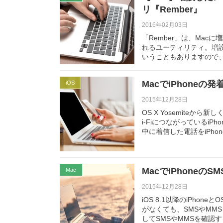
リ『Rember』
2016年02月03日
「Rember」は、Ma
れるユーティリティ。増
いうこともありますので
MacでiPhoneの
iOS
2015年12月28日
OS X Yosemiteから新
i-Fiにつながっているi
中に着信した電話をiPho
MacでiPhoneのS
Mac
2015年12月28日
iOS 8.1以降のiPhone
がなくても、SMSやMMS
してSMSやMMSを確認