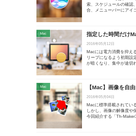
索、スケジュールの確認、
合、メニューバーにアイ
指定した時間だけMa
Mac
2016年05月12日
Macには電力消費を抑
リープになるよう初期設
が暗くなり、集中が途切
【Mac】画像を自由
Mac
2016年05月04日
Macに標準搭載されて
しかし、画像の解像度や
今回紹介する「Th-Make