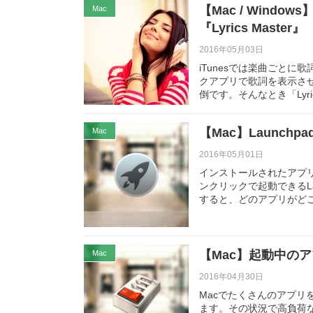
【Mac / Wind
Mac
『Lyrics Master』
2016年05月03日
iTunesでは楽曲ごとに
クアプリで歌詞を表示さ
倒です。そんなとき「Lyric
【Mac】Launc
Mac
2016年05月01日
インストールされたアプリ
ンクリックで起動できるL
すると、どのアプリがど
【Mac】起動中の
Mac
2016年04月30日
Macでたくさんのアプ
ます。その状況で高負荷な