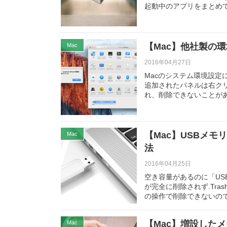
起動中のアプリをまとめ
【Mac】他社製の
Mac
2016年04月27日
Macのシステム環境設
追加されたパネルは右ク
れ、削除できないことが
【Mac】USBメ
Mac
法
2016年04月25日
空き容量があるのに「U
が完全に削除されず.Tras
の操作で削除できないの
【Mac】増設した
Mac