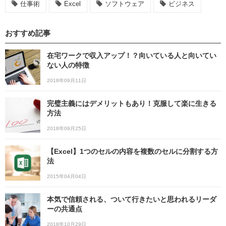
仕事術
Excel
ソフトウェア
ビジネス
おすすめ記事
在宅ワークで収入アップ！？向いている人と向いてい
ない人の特徴
2018年09月11日
完璧主義にはデメリットもあり！克服して楽に生きる
方法
2018年09月25日
【Excel】1つのセルの内容を複数のセルに分割する方
法
2015年04月04日
本気で信頼される、ついて行きたいと思われるリーダ
ーの共通点
2018年10月29日