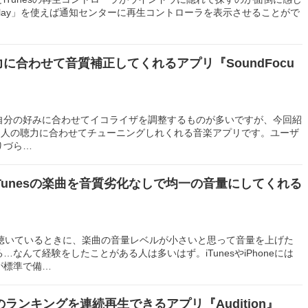
iPlay」を使えば通知センターに再生コントローラを表示させることがで
聴力に合わせて音質補正してくれるアプリ『SoundFocu
自分の好みに合わせてイコライザを調整するものが多いですが、今回紹
us」は人の聴力に合わせてチューニングしれくれる音楽アプリです。ユーザ
りづら…
eやiTunesの楽曲を音質劣化なしで均一の音量にしてくれる
で音楽を聴いているときに、楽曲の音量レベルが小さいと思って音量を上げた
なんて経験をしたことがある人は多いはず。iTunesやiPhoneには
が標準で備…
nesのランキングを連続再生できるアプリ『Audition』