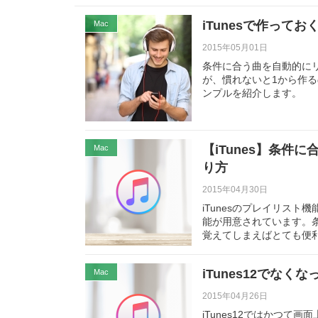
iTunesで作って
Mac
2015年05月01日
条件に合う曲を自動的に
が、慣れないと1から作
ンプルを紹介します。
【iTunes】条
Mac
り方
2015年04月30日
iTunesのプレイリス
能が用意されています。
覚えてしまえばとても便
iTunes12でな
Mac
2015年04月26日
iTunes12ではかつ