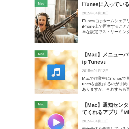
iTunesに入って
Mac
2015年04月18日
iTunesにはホームシェ
iPhone上で再生するこ
単な設定でストリーミン
【Mac】メニューバ
Mac
ip Tunes』
2015年04月12日
Macで作業中にiTune
unesを起動するのが手
ありますが、それすらも
【Mac】通知センタ
Mac
てくれるアプリ『Min
2015年04月11日
画面全体を作業していると