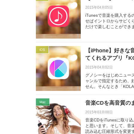
2015年04月05日
iTunesで音楽を購入
せばイントロからサビく
だけで楽しむことができ
【iPhone】好
iOS
てくれるアプリ『K
2015年04月02日
グノシーをはじめニュー
ャンルで指定するため、
せん。そんなとき「KOL
音楽CDを高音質のま
Mac
2015年03月08日
音楽CDをiTunesに取
と思います。そして、音楽
読み込む圧縮形式を変更