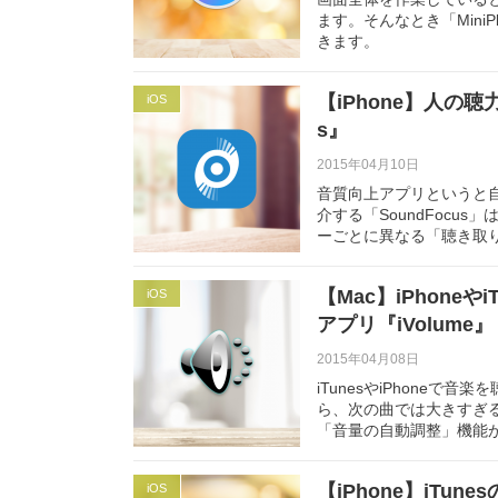
ます。そんなとき「Min
きます。
【iPhone】人の
iOS
s』
2015年04月10日
音質向上アプリというと
介する「SoundFoc
ーごとに異なる「聴き取
【Mac】iPhon
iOS
アプリ『iVolume』
2015年04月08日
iTunesやiPhone
ら、次の曲では大きすぎる…
「音量の自動調整」機能
【iPhone】iTu
iOS