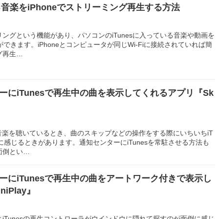
いる音楽をiPhoneでストリーミング再生する方法
アリングという機能があり、パソコンのiTunesに入っている音楽や動画を
とができます。iPhoneとコンピュータが同じWi-Fiに接続されていれば簡
グ再生…
ーにiTunesで再生中の曲を表示してくれるアプリ『Sk
sで音楽を聴いているとき、曲のスキップなどの操作をする際にいちいちiT
間に感じるときがあります。通知センターにiTunesを常駐させる方法も
面倒とい…
ーにiTunesで再生中の曲をアートワーク付きで表示し
iPlay』
iTunesの再生コントローラがウインドウに隠れて探すのが面倒に感じ