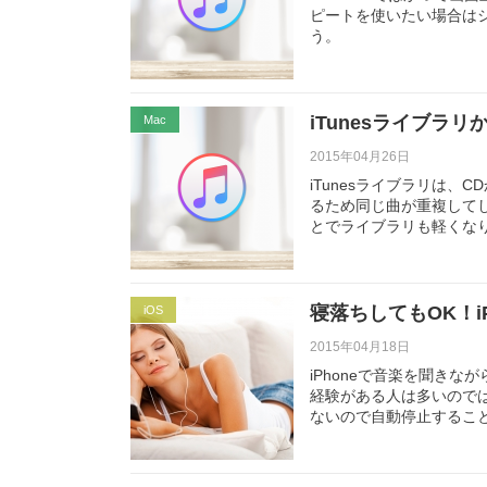
ピートを使いたい場合は
う。
iTunesライブ
Mac
2015年04月26日
iTunesライブラリは、C
るため同じ曲が重複して
とでライブラリも軽くなり
寝落ちしてもOK！i
iOS
2015年04月18日
iPhoneで音楽を聞き
経験がある人は多いのでは
ないので自動停止するこ