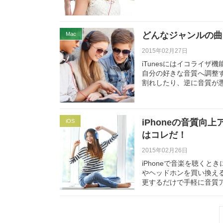
どんなジャンルの曲に
Mac
2015年02月27日
iTunesにはイコライ
自分の好きな音質へ調整
割れしたり、逆に音質が
iPhoneの音質
iOS
はコレだ！
2015年02月26日
iPhoneで音楽を聴く
やヘッドホンを買い換え
更するだけで手軽に音質