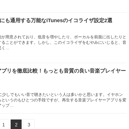
も通用する万能なiTunesのイコライザ設定2選
ザ機能が用意されており、低音を増やしたり、ボーカルを前面に出したりと
することができます。しかし、このイコライザをむやみにいじると、音
悪く…
向上アプリを徹底比較！もっとも音質の良い音楽プレイヤー
ときに少しでもいい音で聴きたいという人は多いかと思います。イヤホン
るというのもひとつの手段ですが、再生する音楽プレイヤーアプリを変
アップ…
1
2
3