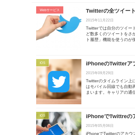
Twitterの全ツ
Webサービス
2015年11月22日
Twitterでは自分のツイ
ど数多くのツイートをさか
ト履歴」機能を使うのが
iPhoneのTwit
iOS
2015年09月29日
Twitterのタイムラ
はモバイル回線でも自動
まいます。キャリアの通
iPhoneでTwit
iOS
2015年05月06日
iPhoneでTwitte