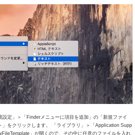
設定」＞「Finderメニューに項目を追加」の「新規ファイ
リックします。 「ライブラリ」＞「Application Supp
r」＞「NewFileTemplate」が開くので、その中に任意のファイルを入れ